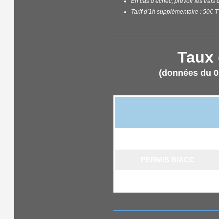
En cas d’échec, prévoir les fra
Tarif d’1h supplémentaire : 50€ 
Taux 
(données du 0
PERMIS B
PERMIS B/ACC
PERMIS B/CS